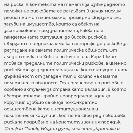
на риска. В контекста на темата за извънредното
положение рисковете се разгъват в целия мислим
регистър – от минимални, примерно свързани със
загуби на имущество, които са обект на
застраховане, през значителни, каквато е
пандемичната ситуация, до високи рискове,
свързани с предполагаеми катастрофи до рискове за
разпадане на самата политическа общност. От
гледна точка на Хобс, а по-късно и на Карл Шмит
това са пределните политически рискове, а именно
рисковете за дезинтеграция на конституционната
държавност от западен тип и колапс на самата
политическа общност. Този регистър на рискове е
особено актуален за страна като България, в която
абстрактната, крайно неопределена идея за
корупция изобщо се оказа по-конкретно
осъществена като институционална и
политическа корупция, която на свой ред повишава
риска за подриване на конституционния порядък.
Стефан Попов, Уводни думи, списание „Критика и