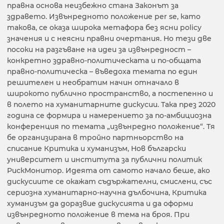
правна основа неизбежно стана Законът за
здравето. Извънредното положение per se, като
такова, се оказа широка метафора без ясни policy
значения и с неясни правни очертания. Но тези две
посоки на разгъване на идеи за извънредност –
конкретно здравно-политическата и по-общата
правно-политическа – въведоха темата по един
решителен и необратим начин отначало в
широкото публично пространство, а постепенно и
в полето на хуманитарните дискусии. Така през 2020
година се формира и намерението за по-амбициозна
конференция по темата „извънредно положение“. Тя
бе организирана в тройно партньорство на
списание Критика и хуманизъм, Нов български
университет и института за публични политик
РискМонитор. Идеята от самото начало беше, ако
дискусиите се окажат съдържателни, смислени, със
сериозна хуманитарно-научна дълбочина, Критика
хуманизъм да доразвие дискусията и да оформи
извънредното положение в тема на броя. При