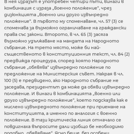
В нея изразът е употребен четири пъти, винаги в
комбинация с израза „военно положение“, чрез
дизюнкцията „военно или друго извънредно
положение“. В първото му споменаване, чл. 57 (3) се
споменава за възможно ограничаване на граждански
права със закони. Второто, в чл. 65 (3) засяга
възможно удължаване на мандата на Народното
събрание. На трето място, може би най-
същественото в конституционния текст, чл. 84 (2)
предвижда процедура, според която Народното
събрание „обявява“ извънредно положение по
предложение на Министерския съвет. Накрая в чл.
100 (5) е предвидено, ако Народното събрание не
заседава, президентът да може да обяви извънредно
положение. И винаги в комбинацията „военно или
друго извънредно положение“, което подсказва как е
мислено извънредното положение при приемане на
конституцията, а именно по аналогия с военно
положение. В тази критическа линия отначало се
повдигнаха въпросите дали изобщо бе необходимо
подобно „обявяване“. Ясно беше, без особени